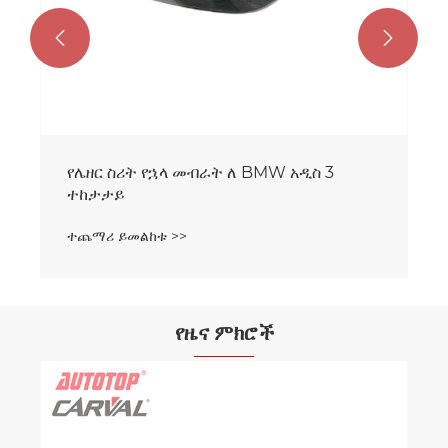


የሌዘር ስሪት የኋላ መብራት ለ BMW አዲስ 3
ተከታታይ
ተጨማሪ ይመልከቱ >>
የዜና ምክሮች