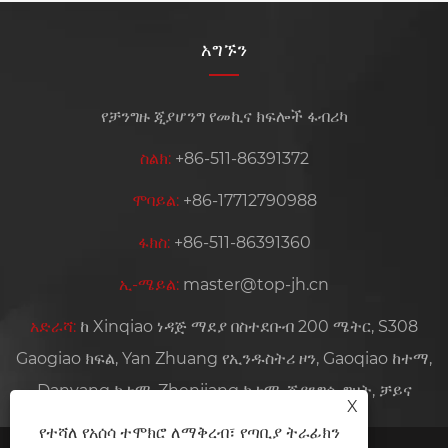
አግኙን
የቻንግዙ ጂያሆንግ የመኪና ክፍሎች ፋብሪካ
ስልክ:
+86-511-86391372
ሞባይል:
+86-17712790988
ፋክስ:
+86-511-86391360
ኢ-ሜይል:
master@top-jh.cn
አድራሻ:
ከ Xinqiao ነዳጅ ማደያ በስተደቡብ 200 ሜትር, S308
Gaogiao ክፍል, Yan Zhuang የኢንዱስትሪ ዞን, Gaoqiao ከተማ,
Danyang ከተማ, Zhenjiang ከተማ, ጂያንግሱ ግዛት, ቻይና
X
የተሻለ የአሰሳ ተሞክሮ ለማቅረብ፣ የጣቢያ ትራፊክን