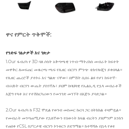
ዋና የምርት ጥቅሞች:
የንድፍ ገፅታዎች እና ገጽታ
1.Our ፋብሪካ የ 3D ባለ ሶስት አቅጣጫዊ ነጥብ-ማትሪክስ መብራት ክፍተት
መዋቅር ለመፍጠር መቁረጫ-ጫፍ የሌዘር ብርሃን ምንጭ ቴክኖሎጂን ይቀበላል።
የሌዘር ጨረሮች ያተኮሩ እና ግልጽ ናቸው፣ በምሽት ሲበሩ ልዩ የሆነ ከፍተኛ-
ብሩህነት ብርሃን ውጤት ያስገኛሉ፣ ይህም ከባህላዊ የኤልኢዲ የኋላ መብራቶች
እጅግ የላቀ እና የተሽከርካሪውን የመንገድ መገኘት በእጅጉ ያሳድጋል።
2.Our ፋብሪካ ከ F32 ሞዴል የወገብ መስመር ኩርባ ጋር በትክክል ተዛምዷል።
የመብራት መገጣጠሚያው የኋለኛውን የሰውነት ክፍል ብረትን ያለምንም እንከን
የጠበቀ የCSL ስፖርታዊ ብርሃን ኮንቱርን ይደግማል። ከተሻሻሉ በኋላ የቆዩ