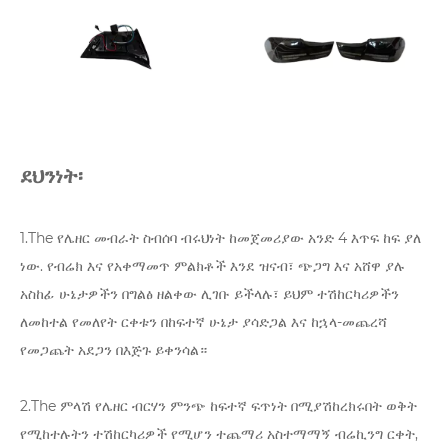
ደህንነት፡
1.The የሌዘር መብራት ስብሰባ ብሩህነት ከመጀመሪያው አንድ 4 እጥፍ ከፍ ያለ
ነው. የብሬክ እና የአቀማመጥ ምልክቶች እንደ ዝናብ፣ ጭጋግ እና አሸዋ ያሉ
አስከፊ ሁኔታዎችን በግልፅ ዘልቀው ሊገቡ ይችላሉ፣ ይህም ተሽከርካሪዎችን
ለመከተል የመለየት ርቀቱን በከፍተኛ ሁኔታ ያሳድጋል እና ከኋላ-መጨረሻ
የመጋጨት አደጋን በእጅጉ ይቀንሳል።
2.The ምላሽ የሌዘር ብርሃን ምንጭ ከፍተኛ ፍጥነት በሚያሽከረክሩበት ወቅት
የሚከተሉትን ተሽከርካሪዎች የሚሆን ተጨማሪ አስተማማኝ ብሬኪንግ ርቀት,