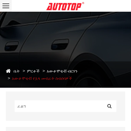
ቤት
ምርቶች
አውቶሞቲቭ ብርሃን
አውቶሞቲቭ የኋላ መብራት ስብሰባዎች