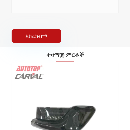
አስረክብ

ተዛማጅ ምርቶች