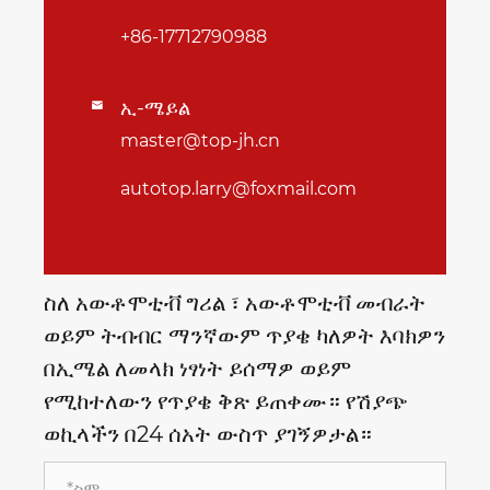
+86-17712790988
ኢ-ሜይል

master@top-jh.cn
autotop.larry@foxmail.com
ስለ አውቶሞቲቭ ግሪል ፣ አውቶሞቲቭ መብራት
ወይም ትብብር ማንኛውም ጥያቄ ካለዎት እባክዎን
በኢሜል ለመላክ ነፃነት ይሰማዎ ወይም
የሚከተለውን የጥያቄ ቅጽ ይጠቀሙ። የሽያጭ
ወኪላችን በ24 ሰአት ውስጥ ያገኝዎታል።