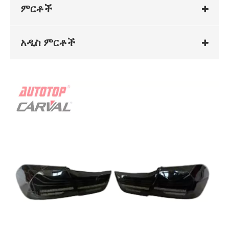
ምርቶች
አዲስ ምርቶች