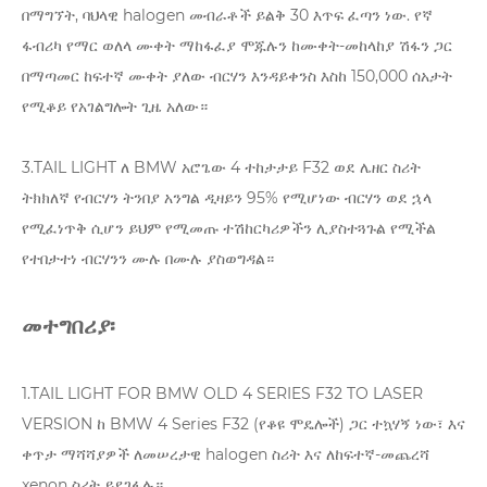
በማግኘት, ባህላዊ halogen መብራቶች ይልቅ 30 እጥፍ ፈጣን ነው. የኛ
ፋብሪካ የማር ወለላ ሙቀት ማከፋፈያ ሞጁሉን ከሙቀት-መከላከያ ሽፋን ጋር
በማጣመር ከፍተኛ ሙቀት ያለው ብርሃን እንዳይቀንስ እስከ 150,000 ሰአታት
የሚቆይ የአገልግሎት ጊዜ አለው።
3.TAIL LIGHT ለ BMW አሮጌው 4 ተከታታይ F32 ወደ ሌዘር ስሪት
ትክክለኛ የብርሃን ትንበያ አንግል ዲዛይን 95% የሚሆነው ብርሃን ወደ ኋላ
የሚፈነጥቅ ሲሆን ይህም የሚመጡ ተሽከርካሪዎችን ሊያስተጓጉል የሚችል
የተበታተነ ብርሃንን ሙሉ በሙሉ ያስወግዳል።
መተግበሪያ፡
1.TAIL LIGHT FOR BMW OLD 4 SERIES F32 TO LASER
VERSION ከ BMW 4 Series F32 (የቆዩ ሞዴሎች) ጋር ተኳሃኝ ነው፣ እና
ቀጥታ ማሻሻያዎች ለመሠረታዊ halogen ስሪት እና ለከፍተኛ-መጨረሻ
xenon ስሪት ይደገፋሉ።