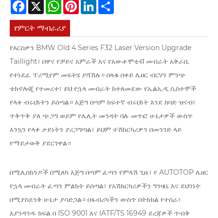
Facebook
X
WhatsApp
Pinterest
LinkedIn
Share
የምርት ማብራሪያ
የእርስዎን BMW Old 4 Series F32 Laser Version Upgrade
Taillight፣ በዋና የቻይና አምራች እና የአውቶሞቲቭ መብራት አቅራቢ
የተነደፈ ፕሪሚየም መፍትሄ ያሻሽሉ። በላቁ በቀይ ሌዘር ብርሃን ምንጭ
ቴክኖሎጂ የተመረተ፣ ይህ የኋላ መብራት ከተለመደው የኤልኢዲ ሲስተሞች
የላቀ ብሩህነትን ይሰጣል። እጅግ በጣም ከፍተኛ ብሩህነት እንደ ከባድ ዝናብ፣
ጥቅጥቅ ያለ ጭጋግ ወይም የሌሊት መንዳት ባሉ መጥፎ ሁኔታዎች ውስጥ
እንኳን የላቀ ታይነትን ያረጋግጣል፣ ይህም ተሽከርካሪዎን በመንገድ ላይ
የማይታወቅ ያደርገዋል።
በሚሊሰከንዶች በሚለካ እጅግ በጣም ፈጣን የምላሽ ጊዜ፣ የ AUTOTOP ሌዘር
የኋላ መብራት ፈጣን ምልክት ይሰጣል፣ የአሽከርካሪዎችን ግንዛቤ እና ደህንነት
በሚያስደንቅ ሁኔታ ያሳድጋል። በፋብሪካችን ውስጥ በትክክል የተሰራ፣
እያንዳንዱ ክፍል በ ISO 9001 እና IATF/TS 16949 ደረጃዎች ጥብቅ