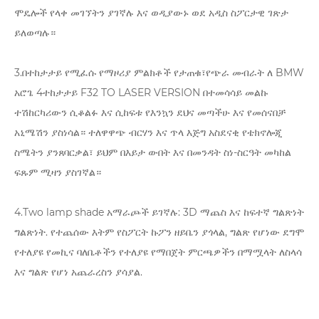
ሞዴሎች የላቀ መገኘትን ያገኛሉ እና ወዲያውኑ ወደ አዲስ ስፖርታዊ ገጽታ
ይለወጣሉ።
3.በተከታታይ የሚፈሱ የማዞሪያ ምልክቶች የታጠቁ፣የጭራ መብራት ለ BMW
አሮጌ 4ተከታታይ F32 TO LASER VERSION በተመሳሳይ መልኩ
ተሽከርካሪውን ሲቆልፉ እና ሲከፍቱ የእንኳን ደህና መጣችሁ እና የመሰናበቻ
አኒሜሽን ያስነሳል። ተለዋዋጭ ብርሃን እና ጥላ እጅግ አስደናቂ የቴክኖሎጂ
ስሜትን ያንጸባርቃል፣ ይህም በእይታ ውበት እና በመንዳት ስነ-ስርዓት መካከል
ፍጹም ሚዛን ያስገኛል።
4.Two lamp shade አማራጮች ይገኛሉ: 3D ማጨስ እና ከፍተኛ ግልጽነት
ግልጽነት. የተጨሰው እትም የስፖርት ኩፖን ዘይቤን ያጎላል, ግልጽ የሆነው ደግሞ
የተለያዩ የመኪና ባለቤቶችን የተለያዩ የማበጀት ምርጫዎችን በማሟላት ለስላሳ
እና ግልጽ የሆነ አጨራረስን ያሳያል.