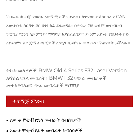
2.በፋብሪካ ብጁ የወሰኑ አስማሚዎች የታጠቁ፣ ከዋናው ተሽከርካሪ የ CAN
አውቶቡስ ስርዓት ጋር በትክክል ይዛመዳል። በዋናው ሽቦ ወይም ውስብስብ
ፕሮግራሚንግ ላይ ምንም ማሻሻያ አያስፈልግም፣ ምንም አይነት የስህተት ኮድ
አይነሳም፣ እና ጀማሪ ጫኚዎች እንኳን ሳይቸገሩ መጫኑን ማጠናቀቅ ይችላሉ።
ትኩስ መለያዎች: BMW Old 4 Series F32 Laser Version
አሻሽል የኋላ መብራት፣ BMW F32 የጭራ መብራቶች
መተካት፣ሌዘር ጭራ መብራቶች ማሻሻያ
ተዛማጅ ምድብ
አውቶሞቲቭ የኋላ መብራት ስብሰባዎች
አውቶሞቲቭ የፊት መብራት ስብሰባዎች