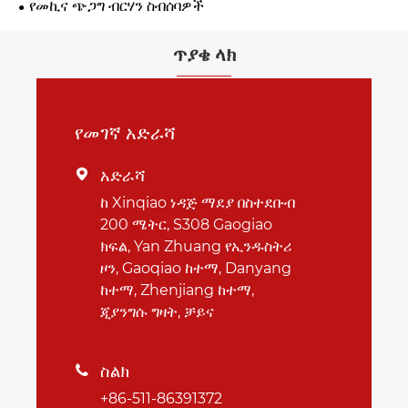
የመኪና ጭጋግ ብርሃን ስብሰባዎች
ጥያቄ ላክ
የመገኛ አድራሻ
አድራሻ

ከ Xinqiao ነዳጅ ማደያ በስተደቡብ
200 ሜትር, S308 Gaogiao
ክፍል, Yan Zhuang የኢንዱስትሪ
ዞን, Gaoqiao ከተማ, Danyang
ከተማ, Zhenjiang ከተማ,
ጂያንግሱ ግዛት, ቻይና
ስልክ

+86-511-86391372