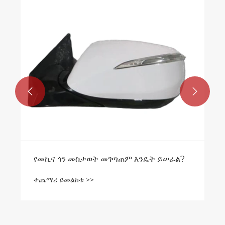


የመኪና ጎን መስታወት መገጣጠም እንዴት ይሠራል?
ተጨማሪ ይመልከቱ >>