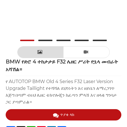
BMW የድሮ 4 ተከታታይ F32 ሌዘር ሥሪት የኋላ መብራት
አሻሽል።
የ AUTOTOP BMW Old 4 Series F32 Laser Version
Upgrade Taillight የተሻሻለ ደህንነትን እና ዘይቤን ለማረጋገጥ
እጅግ በጣም ብሩህ ሌዘር ቴክኖሎጂን ከፈጣን ምላሽ እና ዘላቂ ግንባታ
ጋር ያጣምራል።
ጥያቄ ላክ