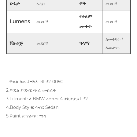
ሁኔታ
ዋት
አዲስ
መደበኛ
የቀለም
Lumens
መደበኛ
መደበኛ
ሙቀት
ለመተካት /
ቮልቴጅ
ዓላማ
መደበኛ
ለመጠገን
1.ሞዴል ኮድ: JH53-13F32-005C
2.ሞዴል ምድብ: ጭራ መብራት
3.Fitment: ለ BMW አሮጌው 4 ተከታታይ F32
4.Body Style: 4-በር Sedan
5.Paint አማራጭ: ሜዳ