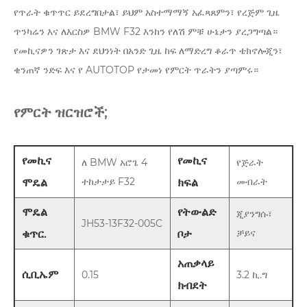
የጥራት ቁጥጥር ይደረግበታል፣ ይህም አስተማማኝ አፈጻጸምን፣ የረጅም ጊዜ
ጥንካሬን እና ለእርስዎ BMW F32 እንከን የለሽ ምቹ ሁኔታን ያረጋግጣል።
የመኪናዎን ገጽታ እና ደህንነት በአንድ ጊዜ ከፍ ለማድረግ ቆራጥ ቴክኖሎጂን፣
ቄንጠኛ ንድፍ እና የ AUTOTOP የታመነ የምርት ጥራትን ያጣምሩ።
የምርት ዝርዝሮች;
የመኪና
የመኪና
ለ BMW አሮጌ 4
የጅራት
ተከታታይ F32
መብራት
ሞዴል
ክፍል
ሞዴል
የትውልድ
ጂያንግሱ፣
JH53-13F32-005C
ቻይና
ቁጥር.
ቦታ
አጠቃላይ
ሲቢኤም
0.15
3.2 ኪ.ግ
ክብደት