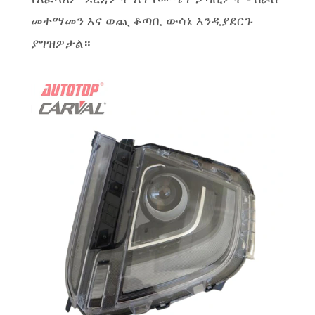
መተማመን እና ወጪ ቆጣቢ ውሳኔ እንዲያደርጉ
ያግዝዎታል።