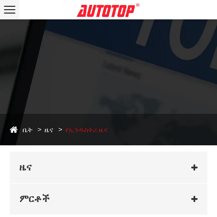
ቤት
ዜና
የኢንዱስትሪ ዜና
ዜና
ምርቶች