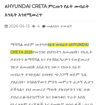
ለHYUNDAI CRETA ምርጡን የፊት መብራት
እንዴት እንደሚመረጥ
2026-04-13
4
መልእክት ተውልኝ
ማሻሻል ወይም መተካት
የፊት መብራት ለHYUNDAI
የመንገድ ደህንነትን ለመጠበቅ፣ የሌሊት
CRETA 2020
ታይነትን ለማሻሻል እና የተሽከርካሪዎን የመጀመሪያ
ገጽታ ለመጠበቅ አስፈላጊ ነው። የአሁኑ የፊት
መብራት ተጎድቷል፣ ደብዛዛ፣ ጭጋጋማ ወይም ጊዜ
ያለፈበት፣ ትክክለኛውን ምትክ መምረጥ ፈታኝ ሊሆን
ይችላል። ይህ መመሪያ ማወቅ ያለብዎትን ነገር ሁሉ
ያብራራል-ከተኳሃኝነት እና ከቁሳቁስ ጥራት እስከ
የአፈጻጸም ደረጃዎች እና የመጫኛ ታሳቢዎች - በራስ