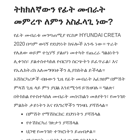
ትክክለኛውን የፊት መብራት
መምረጥ ለምን አስፈላጊ ነው?
የፊት መብራቱ መገጣጠሚያ የርስዎ HYUNDAI CRETA
2020 በጣም ወሳኝ የደህንነት ክፍሎች አንዱ ነው። ጥራት
የሌለው ወይም ተኳሃኝ ያልሆነ መተካት የጨረራ ግልፅነትን
ሊቀንስ፣ ያልተስተካከለ የብርሃን ስርጭትን ይፈጥራል፣ እና
የኤሌክትሪክ አለመግባባቶችን ሊያስከትል ይችላል።
አሽከርካሪዎች ብዙውን ጊዜ የፊት መብራት አፈፃፀም በምሽት
ምላሽ ጊዜ ላይ ምን ያህል እንደሚጎዳ ይገነዘባሉ። ግልጽ፣
በትክክል የተስተካከለ መብራት መሰናክልን መለየትን፣ የመንገድ
ምልክት ታይነትን እና የእግረኞችን ግንዛቤ ያሻሽላል።
በምሽት የማሽከርከር ደህንነትን ያሻሽላል
የተሽከርካሪ ገጽታን ያሻሽላል
ህጋዊ የመንገድ ተገዢነትን ይጠብቃል።