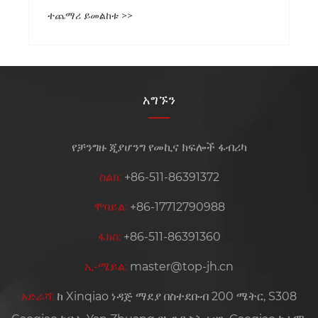
ተጨማሪ ይመልከቱ >>
አግኙን
የቻንግዙ ጂያሆንግ የመኪና ክፍሎች ፋብሪካ
ስልክ:
+86-511-86391372
ሞባይል:
+86-17712790988
ፋክስ:
+86-511-86391360
ኢ-ሜይል:
master@top-jh.cn
አድራሻ:
ከ Xinqiao ነዳጅ ማደያ በስተደቡብ 200 ሜትር, S308