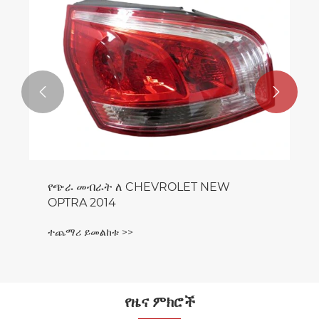


የጭራ መብራት ለ CHEVROLET NEW
OPTRA 2014
ተጨማሪ ይመልከቱ >>
የዜና ምክሮች