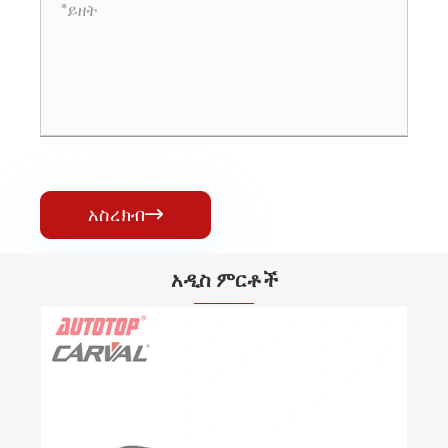
አስረክብ

አዲስ ምርቶች