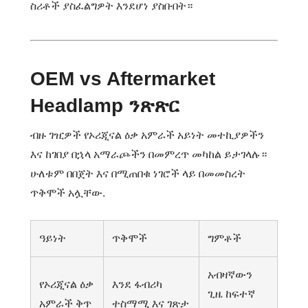
ስሪቶች ያስፈልግዎት እንደሆነ ያስቡበት።
OEM vs Aftermarket
Headlamp ንጽጽር
ብዙ ገዢዎች የኦሪጂናል ዕቃ አምራች አይነት መተኪያዎችን
እና ከገበያ በኋላ አማራጮችን በመምረጥ መካከል ይታገላሉ።
ሁለቱም በበጀት እና በሚጠበቁ ነገሮች ላይ በመመስረት
ጥቅሞች አሏቸው.
ዓይነት
ጥቅሞች
ግምቶች
አብዛኛውን
የኦሪጂናል ዕቃ
እንደ ፋብሪካ
ጊዜ ከፍተኛ
አምራች ቅጥ
ተስማሚ እና ገጽታ