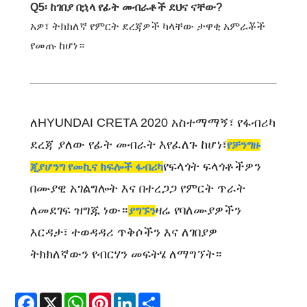
Q5፡ ከገበያ በኋላ የፊት መብራቶች ደህና ናቸው?
አዎ፣ ትክክለኛ የምርት ደረጃዎች ካላቸው ታዋቂ አምራቾች
የመጡ ከሆነ።
ለHYUNDAI CRETA 2020 አስተማማኝ፣ የፋብሪካ
ደረጃ ያለው የፊት መብራት እየፈለጉ ከሆነ፣
የቻንግዙ
የፍላጎት ፍላጎቶችዎን
ጂያሆንግ የመኪና ክፍሎች ፋብሪካ
በሙያዊ አገልግሎት እና በተረጋጋ የምርት ጥራት
ለመደገፍ ዝግጁ ነው።
ዛሬ የባለሙያዎችን
ያግኙን
እርዳታ፣ ተወዳዳሪ ጥቅሶችን እና ለገበያዎ
ትክክለኛውን የብርሃን መፍትሄ ለማግኘት።
Facebook
X
WhatsApp
Pinterest
LinkedIn
Share