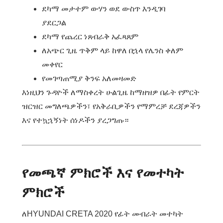
ደካማ መታተም ውሃን ወደ ውስጥ እንዲገባ
ያደርጋል
ደካማ የጨረር ነጸብራቅ አፈጻጸም
ለአጭር ጊዜ ጥቅም ላይ ከዋለ በኋላ የሌንስ ቀለም
መቀየር
የመገጣጠሚያ ቅንፍ አለመዛመድ
እነዚህን ጉዳዮች ለማስቀረት ሁልጊዜ ከማዘዝዎ በፊት የምርት
ዝርዝር መግለጫዎችን፣ የአቅራቢዎችን የማምረቻ ደረጃዎችን
እና የተኳኋኝነት ሰነዶችን ያረጋግጡ።
የመጫኛ ምክሮች እና የመተካት
ምክሮች
ለHYUNDAI CRETA 2020 የፊት መብራት መተካት