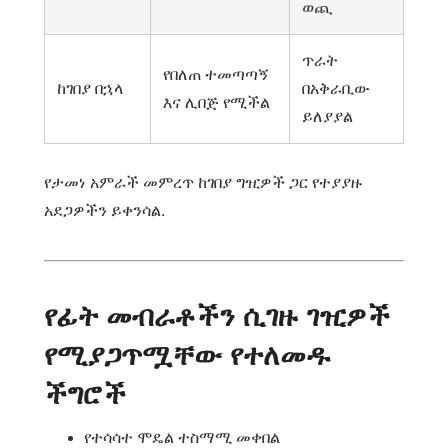
ወጪ
ጥራት
የበለጠ ተመጣጣኝ
ከገበያ በኋላ
በአቅራቢው
እና ሊበጅ የሚችል
ይለያያል
የታመነ አምራች መምረጥ ከገበያ ግዢዎች ጋር የተያያዙ
አደጋዎችን ይቀንሳል.
የፊት መብራቶችን ሲገዙ ገዢዎች
የሚያጋጥሟቸው የተለመዱ
ችግሮች
የተሳሳተ ሞዴል ተስማሚ መቀበል