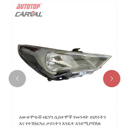


አውቶሞቲቭ ብርሃን ሲስተሞች የመንዳት ደህንነትን
እና የተሽከርካሪ ታይነትን እንዴት እንደሚያሻሽሉ