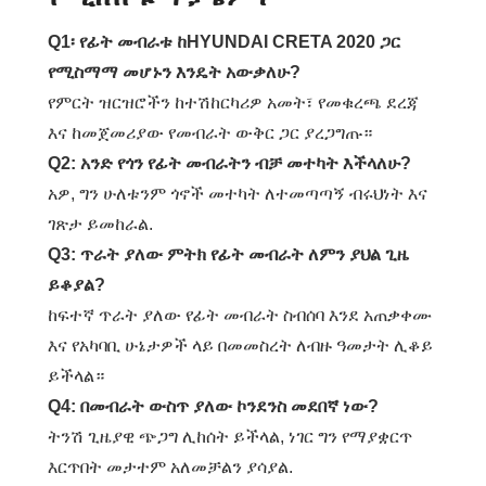
Q1፡ የፊት መብራቱ ከHYUNDAI CRETA 2020 ጋር
የሚስማማ መሆኑን እንዴት አውቃለሁ?
የምርት ዝርዝሮችን ከተሽከርካሪዎ አመት፣ የመቁረጫ ደረጃ
እና ከመጀመሪያው የመብራት ውቅር ጋር ያረጋግጡ።
Q2: አንድ የጎን የፊት መብራትን ብቻ መተካት እችላለሁ?
አዎ, ግን ሁለቱንም ጎኖች መተካት ለተመጣጣኝ ብሩህነት እና
ገጽታ ይመከራል.
Q3: ጥራት ያለው ምትክ የፊት መብራት ለምን ያህል ጊዜ
ይቆያል?
ከፍተኛ ጥራት ያለው የፊት መብራት ስብሰባ እንደ አጠቃቀሙ
እና የአካባቢ ሁኔታዎች ላይ በመመስረት ለብዙ ዓመታት ሊቆይ
ይችላል።
Q4: በመብራት ውስጥ ያለው ኮንደንስ መደበኛ ነው?
ትንሽ ጊዜያዊ ጭጋግ ሊከሰት ይችላል, ነገር ግን የማያቋርጥ
እርጥበት መታተም አለመቻልን ያሳያል.