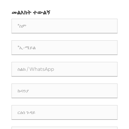
እንደሚያሻሽሉ
መልእክት ተውልኝ