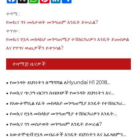
ቀዳሚ :
የመኪና ጎን መስታወት መገጣጠም እንዴት ይሠራል?
ቀጥሎ :
የመኪና የኋላ መከላከያ መገጣጠሚያ ተሽከርካሪዎን እንዴት ይጠብቃል
እና የጥገና ወጪዎችን ይቀንሳል?
ተዛማጅ ዜናዎች
የመንዳት ደህንነትን ለማሻሻል ለHyundai H1 2018
ትክክለኛውን የፊት መብራት ስብሰባ እንዴት እንደሚመረጥ
የመኪና ጭጋግ ብርሃን ስብሰባዎች የመንዳት ደህንነትን እና
የተሽከርካሪ አፈጻጸምን የሚያሻሽሉት እንዴት ነው?
የአውቶሞቢል የፊት መከላከያ መገጣጠሚያ እንዴት የተሽከርካሪ
ደህንነትን እና አፈጻጸምን ያሻሽላል?
የመኪና የኋላ መከላከያ መገጣጠሚያ ተሽከርካሪዎን እንዴት
ይጠብቃል እና የጥገና ወጪዎችን ይቀንሳል?
የመኪና ጎን መስታወት መገጣጠም እንዴት ይሠራል?
አውቶሞቲቭ የኋላ መብራቶች እንዴት ደህንነትን እና አፈጻጸምን