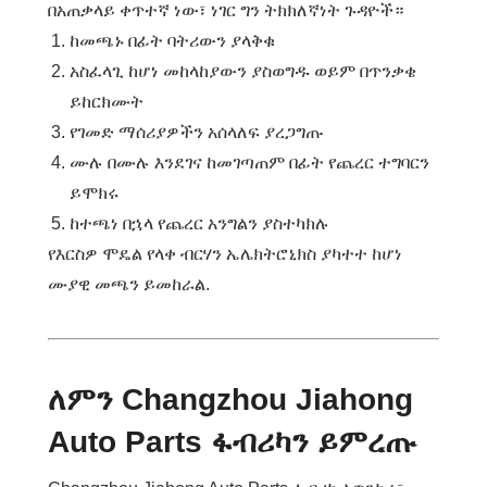
በአጠቃላይ ቀጥተኛ ነው፣ ነገር ግን ትክክለኛነት ጉዳዮች።
ከመጫኑ በፊት ባትሪውን ያላቅቁ
አስፈላጊ ከሆነ መከላከያውን ያስወግዱ ወይም በጥንቃቄ
ይከርክሙት
የገመድ ማሰሪያዎችን አሰላለፍ ያረጋግጡ
ሙሉ በሙሉ እንደገና ከመገጣጠም በፊት የጨረር ተግባርን
ይሞክሩ
ከተጫነ በኋላ የጨረር አንግልን ያስተካክሉ
የእርስዎ ሞዴል የላቀ ብርሃን ኤሌክትሮኒክስ ያካተተ ከሆነ
ሙያዊ መጫን ይመከራል.
ለምን Changzhou Jiahong
Auto Parts ፋብሪካን ይምረጡ