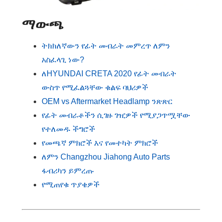
ማውጫ
ትክክለኛውን የፊት መብራት መምረጥ ለምን
አስፈላጊ ነው?
ለHYUNDAI CRETA 2020 የፊት መብራት
ውስጥ የሚፈልጓቸው ቁልፍ ባህሪዎች
OEM vs Aftermarket Headlamp ንጽጽር
የፊት መብራቶችን ሲገዙ ገዢዎች የሚያጋጥሟቸው
የተለመዱ ችግሮች
የመጫኛ ምክሮች እና የመተካት ምክሮች
ለምን Changzhou Jiahong Auto Parts
ፋብሪካን ይምረጡ
የሚጠየቁ ጥያቄዎች