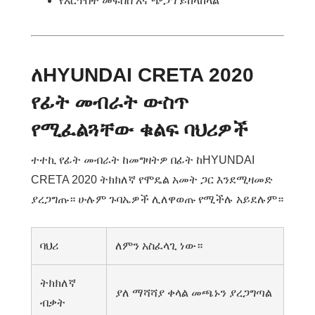
የእርጥበት መፍሰስ እና ጭጋግ ይከላከላል
ለHYUNDAI CRETA 2020
የፊት መብራት ውስጥ
የሚፈልጓቸው ቁልፍ ባህሪዎች
ተተኪ የፊት መብራት ከመግዛትዎ በፊት ከHYUNDAI
CRETA 2020 ትክክለኛ የሞዴል አመት ጋር እንደሚዛመድ
ያረጋግጡ። ሁሉም ጉባኤዎች ሊለዋወጡ የሚችሉ አይደሉም።
ባህሪ
ለምን አስፈላጊ ነው።
ትክክለኛ
ያለ ማሻሻያ ቀላል መጫኑን ያረጋግጣል
ብቃት