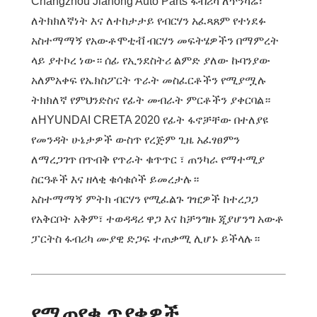
Changzhou Jiahong Auto Parts ፋብሪካ ለጥንካሬ፣
ለትክክለኛነት እና ለተከታታይ የብርሃን አፈጻጸም የተነደፉ
አስተማማኝ የአውቶሞቲቭ ብርሃን መፍትሄዎችን በማምረት
ላይ ያተኮረ ነው። ሰፊ የኢንደስትሪ ልምድ ያለው ኩባንያው
አለምአቀፍ የኤክስፖርት ጥራት መስፈርቶችን የሚያሟሉ
ትክክለኛ የምህንድስና የፊት መብራት ምርቶችን ያቀርባል።
ለHYUNDAI CRETA 2020 የፊት ፋኖቻቸው በተለያዩ
የመንዳት ሁኔታዎች ውስጥ የረጅም ጊዜ አፈፃፀምን
ለማረጋገጥ በጥብቅ የጥራት ቁጥጥር ፣ ጠንካራ የማተሚያ
ስርዓቶች እና ዘላቂ ቁሳቁሶች ይመረታሉ።
አስተማማኝ ምትክ ብርሃን የሚፈልጉ ገዢዎች ከተረጋጋ
የአቅርቦት አቅም፣ ተወዳዳሪ ዋጋ እና ከቻንግዙ ጂያሆንግ አውቶ
ፓርትስ ፋብሪካ ሙያዊ ድጋፍ ተጠቃሚ ሊሆኑ ይችላሉ።
የሚጠየቁ ጥያቄዎች