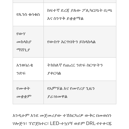
ከፍተኛ ደረጃ ያለው ፖሊካርቦኔት ቢጫ
የሌንስ ቁሳቁስ
እና ስንጥቅ ይቋቋማል
የውሃ
መከላከያ
የውስጥ እርጥበትን ይከላከላል
ማሸጊያ
አንጸባራቂ
ትክክለኛ የጨረር ንድፍ ስርጭትን
ንድፍ
ያቀርባል
የሙቀት
የአምፑል እና የመኖሪያ ጊዜን
መቋቋም
ያራዝመዋል
እንዲሁም እንደ መጀመሪያው ተሽከርካሪዎ ውቅር በመወሰን
ሃሎጅን፣ ፕሮጀክተር፣ LED-ተኳሃኝ ወይም DRL-የተቀናጁ